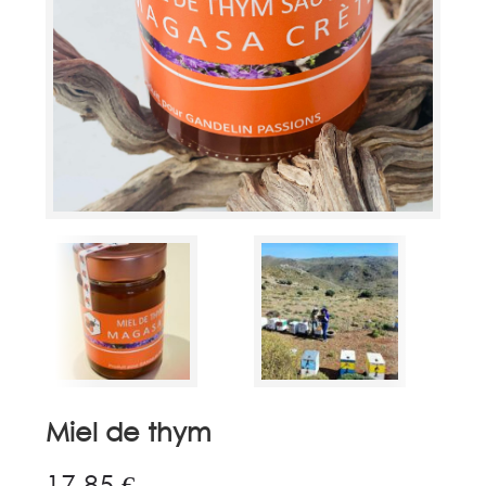
Miel de thym
17,85
€