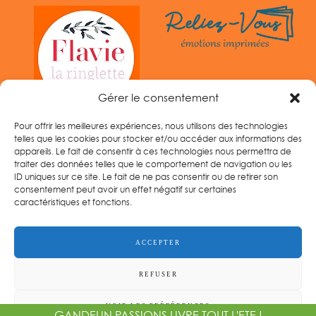
Gérer le consentement
Pour offrir les meilleures expériences, nous utilisons des technologies
telles que les cookies pour stocker et/ou accéder aux informations des
appareils. Le fait de consentir à ces technologies nous permettra de
traiter des données telles que le comportement de navigation ou les
ID uniques sur ce site. Le fait de ne pas consentir ou de retirer son
consentement peut avoir un effet négatif sur certaines
caractéristiques et fonctions.
Tel :
06 33 14 96 60
ACCEPTER
REFUSER
GANDELIN PASSIONS
© | Crédit photos
JP Gandelin
|
Mentions légales
|
CGV
|
Politique de
VOIR LES PRÉFÉRENCES
GANDELIN PASSIONS LIVRE TOUT L'ETE !