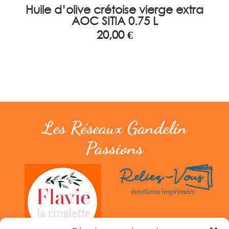
Huile d’olive crétoise vierge extra
H
AOC SITIA 0.75 L
20,00
€
Les Réseaux Gandelin
Passions