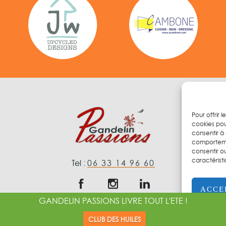
Pour offrir 
cookies pou
consentir à
comportemen
consentir o
caractéristi
Tel :
06 33 14 96 60
ACCE
GANDELIN PASSIONS LIVRE TOUT L'ETE !
édit photos
JP Gandelin
|
Mentions légales
|
CGV
|
Politi
CLUB DES HUILES