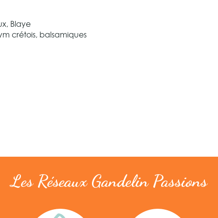
x, Blaye
ym crétois, balsamiques
Les Réseaux Gandelin Passions