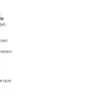
:
le
ge).
 bien
 vapeur
ce que