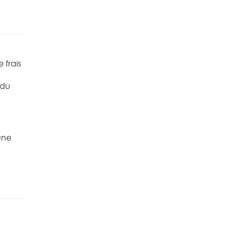
 frais
 du
une