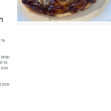
.
n
ils
 sirop
r la
s pas
s pas