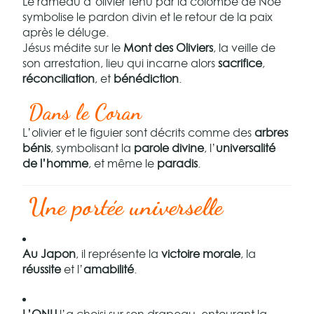
Le rameau d’olivier tenu par la colombe de Noé
symbolise le pardon divin et le retour de la paix
après le déluge.
Jésus médite sur le
Mont des Oliviers
, la veille de
son arrestation, lieu qui incarne alors
sacrifice
,
réconciliation
, et
bénédiction
.
Dans le Coran
L’olivier et le figuier sont décrits comme des
arbres
bénis
, symbolisant la
parole divine
, l’
universalité
de l’homme
, et même le
paradis
.
Une portée universelle
Au Japon
, il représente la
victoire morale
, la
réussite
et l’
amabilité
.