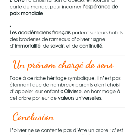
L’ONU
l’a choisi sur son drapeau, entourant la
carte du monde, pour incarner
l’espérance de
paix mondiale
.
Les académiciens français
portent sur leurs habits
des broderies de rameaux d’olivier : signe
d’
immortalité
, de
savoir
, et de
continuité
.
Un prénom chargé de sens
Face à ce riche héritage symbolique, il n’est pas
étonnant que de nombreux parents aient choisi
d’appeler leur enfant
« Olivier »
, en hommage à
cet arbre porteur de
valeurs universelles
.
Conclusion
L’olivier ne se contente pas d’être un arbre : c’est