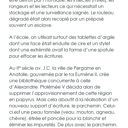
être détruit par l’humidité, les insectes (mites), les
rongeurs et les lecteurs ce qui nécessitait un
stockage et une surveillance soignés. Le rouleau
dégradé était alors recopié par un préposé
souvent un esclave.
A l’école, on utilisait surtout des tablettes d’argile
dont une face était enduite de cire et un stylet
dont une extrémité avait la forme d’une spatule
pour effacer les écritures.
Au II° siècle av. J.C. la ville de Pergame en
Anatolie, gouvernée par le roi Eumène II, crée
une bibliothèque concurrente à celle
d’Alexandrie. Ptolémée V décida alors de
supprimer l’approvisionnement de cette région
en papyrus. Mais cela aboutit à la réalisation d’un
nouveau support d’écriture, le parchemin. Celui-
ci est une peau tannée (veau, mouton, agneau,
chèvre), étirée et poncée pour la blanchir et
éliminer les impuretés. De plus avec le parchemin,