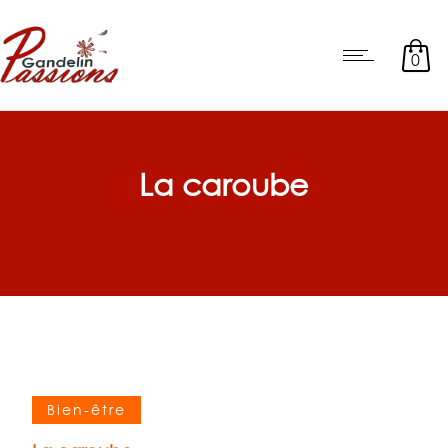
0
La caroube
Bien-être